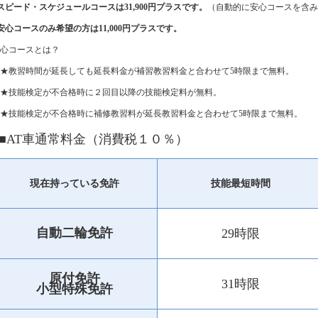
スピード・スケジュールコースは31,900円プラスです。
（自動的に安心コースを含み
安心コースのみ希望の方は11,000円プラスです。
心コースとは？
★教習時間が延長しても延長料金が補習教習料金と合わせて5時限まで無料。
★技能検定が不合格時に２回目以降の技能検定料が無料。
★技能検定が不合格時に補修教習料が延長教習料金と合わせて5時限まで無料。
■AT車通常料金（消費税１０％）
現在持っている免許
技能最短時間
自動二輪免許
29時限
原付免許
31時限
小型特殊免許