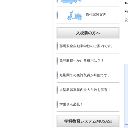
■
■
原付試験案内
安
入校前の方へ
那珂安全自動車学校のご案内です。
免許取得へかかる費用は？？
短期間での免許取得が可能です。
大型教習車県内最大台数を保有！
学生さん必見！
学科教習システムMUSASI