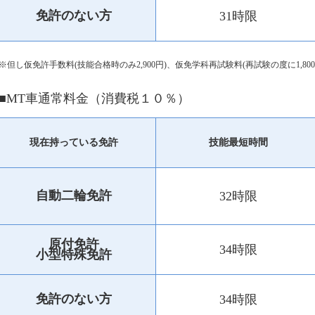
免許のない方
31時限
※但し仮免許手数料(技能合格時のみ2,900円)、仮免学科再試験料(再試験の度に1,
■MT車通常料金（消費税１０％）
現在持っている免許
技能最短時間
自動二輪免許
32時限
原付免許
34時限
小型特殊免許
免許のない方
34時限