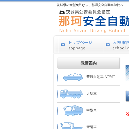
茨城県の大型免許なら、那珂安全自動車学校へ
教習案内
普通自動車 AT/MT
大型車
中型車
牽引車